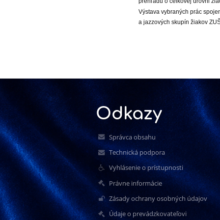
prehľadu o celkovej úrovni žia
Výstava vybraných prác spojen
a jazzových skupín žiakov ZUŠ
Odkazy
Správca obsahu
Technická podpora
Vyhlásenie o prístupnosti
Právne informácie
Zásady ochrany osobných údajov
Údaje o prevádzkovateľovi