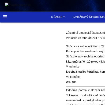
.
O ŠKOLE
JANTÁROVÝ ŠTVORLÍST
Základná umelecká škola Jant
Záverečná
vyhlásila vo februári 2017 IV.
správa
Súťaže sa zúčastnili žiaci z 
Počet prác bol neobmedzený. 
Súťažilo sa v troch kategóriach
/
/
I. kategória
6 - 10 rokov
II.
V technike:
kresba / maľba / grafika / k
Vo formáte:
A4
/
A0
Odborná porota v zložení koš
Tokárová zhodnotili cieľ súť
rozmanitosti s poskytnutím p