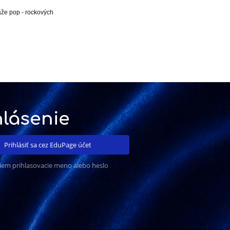
aže pop - rockových
hlásenie
Prihlásiť sa cez EduPage účet
iem prihlasovacie meno alebo heslo