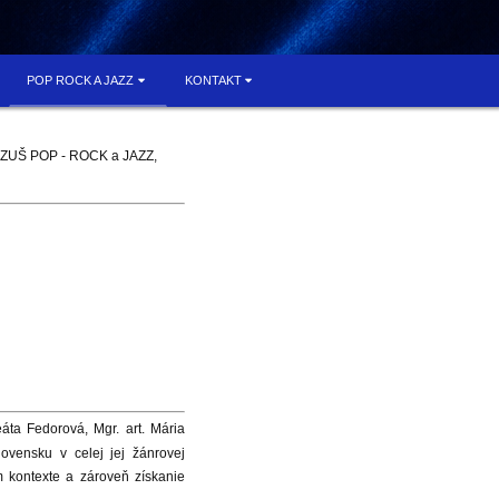
POP ROCK A JAZZ
KONTAKT
kov ZUŠ POP - ROCK a JAZZ,
áta Fedorová, Mgr. art. Mária
lovensku v celej jej žánrovej
m kontexte a zároveň získanie