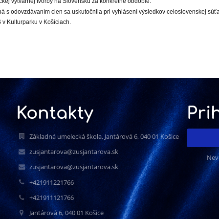
ckej výtvarnej tvorby na Slovensku za konkrétne obdobie.
á s odovzdávaním cien sa uskutočnila pri vyhlásení výsledkov celoslovenskej súť
 v Kulturparku v Košiciach.
Kontakty
Pri
Základná umelecká škola, Jantárová 6, 040 01 Košice
zusjantarova@zusjantarova.sk
Nev
zusjantarova@zusjantarova.sk
+421911221766
+421911121766
Jantárová 6, 040 01 Košice