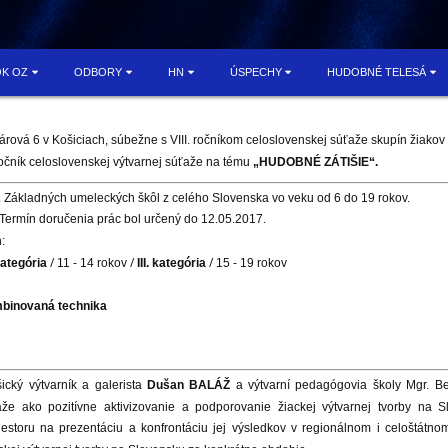
OK OZ
ODBORY
HN
ÚSPECHY
HUDOBNÉ TELESÁ
árová 6 v Košiciach, súbežne s VIII. ročníkom celoslovenskej súťaže skupín žia
 ročník celoslovenskej výtvarnej súťaže na tému
„HUDOBNÉ ZÁTIŠIE“.
27. Základných umeleckých škôl z celého Slovenska vo veku od 6 do 19 rokov.
Termín doručenia prác bol určený do 12.05.2017.
:
/
/
/
 kategória
11 - 14 rokov
III. kategória
15 - 19 rokov
ombinovaná technika
ický výtvarník a galerista
Dušan
BALÁŽ
a výtvarní pedagógovia školy Mgr. Be
aže ako pozitívne aktivizovanie a podporovanie žiackej výtvarnej tvorby na S
riestoru na prezentáciu a konfrontáciu jej výsledkov v regionálnom i celoštátno