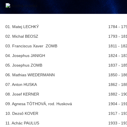
.
Riaditelia
01. Matej LECHKÝ
1784 - 17
02. Michal BEOSZ
1793 - 18
03. Franciscus Xaver ZOMB
1811 - 18
04. Josephus JANIGH
1824 - 18
05. Josephus ZOMB
1837 - 18
06. Mathias WIEDERMANN
1850 - 18
07. Anton HUSKA
1862 - 18
08. Josef KERNER
1882 - 19
09. Agnesa TÓTHOVÁ, rod. Husková
1904 - 19
10. Dezső KOVER
1917 - 19
11. Achác PAULUS
1933 - 19