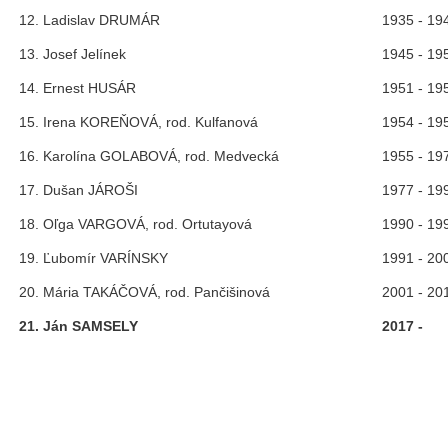
12. Ladislav DRUMÁR
1935 - 19
13. Josef Jelínek
1945 - 19
14. Ernest HUSÁR
1951 - 19
15. Irena KOREŇOVÁ, rod. Kulfanová
1954 - 19
16. Karolína GOLABOVÁ, rod. Medvecká
1955 - 19
17. Dušan JÁROŠI
1977 - 19
18. Oľga VARGOVÁ, rod. Ortutayová
1990 - 19
19. Ľubomír VARÍNSKY
1991 - 20
20. Mária TAKÁČOVÁ, rod. Pančišinová
2001 - 20
21. Ján SAMSELY
2017 -