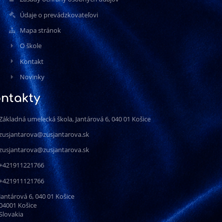
Údaje o prevádzkovateľovi
Mapa stránok
O škole
Kontakt
Novinky
ntakty
Základná umelecká škola, Jantárová 6, 040 01 Košice
zusjantarova@zusjantarova.sk
zusjantarova@zusjantarova.sk
+421911221766
+421911121766
Jantárová 6, 040 01 Košice
04001 Košice
Slovakia