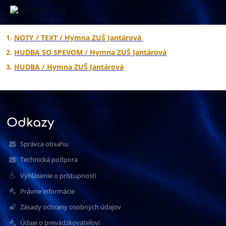
.
Hymna
1.
NOTY / TEXT / Hymna ZUŠ Jantárová
ZUŠ
2.
HUDBA SO SPEVOM / Hymna ZUŠ Jantárová
3.
HUDBA / Hymna ZUŠ Jantárová
Jantárová
Odkazy
Správca obsahu
Technická podpora
Vyhlásenie o prístupnosti
Právne informácie
Zásady ochrany osobných údajov
Údaje o prevádzkovateľovi