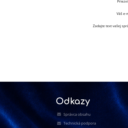
Priezvi
Váš e-m
Zadajte text vašej sprá
Odkazy
Správca obsahu
Technická podpora