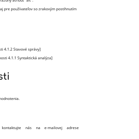
ázdny atribút "alt".
 aj pre používateľov so zrakovým postihnutím
i 4.1.2 Stavové správy]
sti 4.1.1 Syntaktická analýza]
ti
hodnotenia.
 kontaktujte nás na e-mailovej adrese