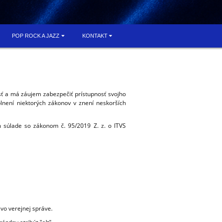
POP ROCK A JAZZ
KONTAKT
ť a má záujem zabezpečiť prístupnosť svojho
není niektorých zákonov v znení neskorších
om súlade so zákonom č. 95/2019 Z. z. o ITVS
vo verejnej správe.