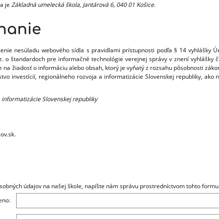
a je
Základná umelecká škola, Jantárová 6, 040 01 Košice
.
nanie
nie nesúladu webového sídla s pravidlami prístupnosti podľa § 14 vyhlášky Ú
. z. o štandardoch pre informačné technológie verejnej správy v znení vyhlášky
 na žiadosť o informáciu alebo obsah, ktorý je vyňatý z rozsahu pôsobnosti záko
stvo investícií, regionálneho rozvoja a informatizácie Slovenskej republiky, a
a informatizácie Slovenskej republiky
ov.sk.
obných údajov na našej škole, napíšte nám správu prostredníctvom tohto formul
no: