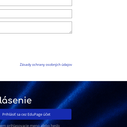
Zásady ochrany osobných údajov
lásenie
Prihlásiť sa cez EduPage účet
iem prihlasovacie meno alebo heslo