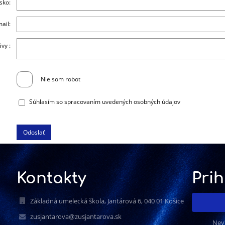
sko:
ail:
vy :
Nie som robot
Súhlasím so spracovaním uvedených osobných údajov
Kontakty
Prih
Základná umelecká škola, Jantárová 6, 040 01 Košice
zusjantarova@zusjantarova.sk
Nev