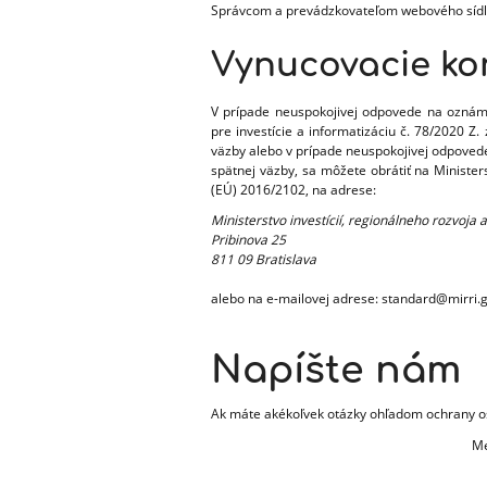
Správcom a prevádzkovateľom webového sídl
Vynucovacie ko
V prípade neuspokojivej odpovede na oznáme
pre investície a informatizáciu č. 78/2020 Z
väzby alebo v prípade neuspokojivej odpovede
spätnej väzby, sa môžete obrátiť na Minister
(EÚ) 2016/2102, na adrese:
Ministerstvo investícií, regionálneho rozvoja 
Pribinova 25
811 09 Bratislava
alebo na e-mailovej adrese: standard@mirri.g
Napíšte nám
Ak máte akékoľvek otázky ohľadom ochrany os
Me