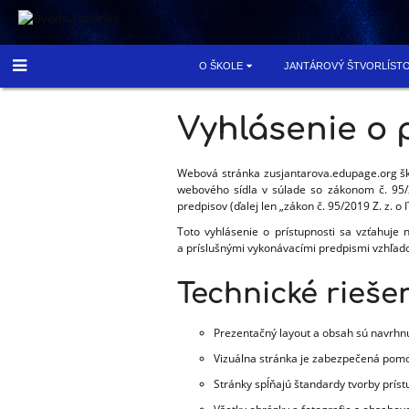
.
O ŠKOLE
JANTÁROVÝ ŠTVORLÍST
Vyhlásenie
Vyhlásenie o 
o
Webová stránka zusjantarova.edupage.org šk
webového sídla v súlade so zákonom č. 95/
prístupnosti
predpisov (ďalej len „zákon č. 95/2019 Z. z. o
Toto vyhlásenie o prístupnosti sa vzťahuje 
a príslušnými vykonávacími predpismi vzhľad
Technické rieše
Prezentačný layout a obsah sú navrhn
Vizuálna stránka je zabezpečená pomo
Stránky spĺňajú štandardy tvorby prí