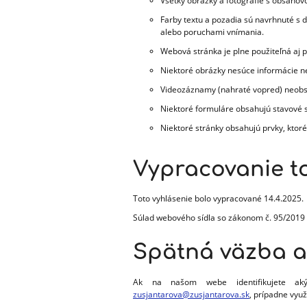
Všetky obrázky a fotografie s obsahovo
Farby textu a pozadia sú navrhnuté s 
alebo poruchami vnímania.
Webová stránka je plne použiteľná aj p
Niektoré obrázky nesúce informácie ne
Videozáznamy (nahraté vopred) neobsahu
Niektoré formuláre obsahujú stavové s
Niektoré stránky obsahujú prvky, ktor
Vypracovanie to
Toto vyhlásenie bolo vypracované 14.4.2025.
Súlad webového sídla so zákonom č. 95/2019 
Spätná väzba a
Ak na našom webe identifikujete akýk
zusjantarova@zusjantarova.sk
, prípadne využ