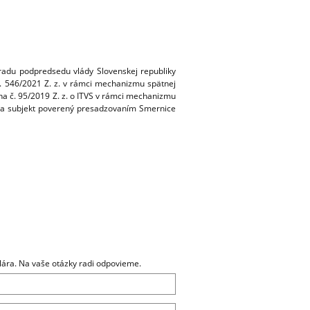
radu podpredsedu vlády Slovenskej republiky
 č. 546/2021 Z. z. v rámci mechanizmu spätnej
na č. 95/2019 Z. z. o ITVS v rámci mechanizmu
ko na subjekt poverený presadzovaním Smernice
ára. Na vaše otázky radi odpovieme.