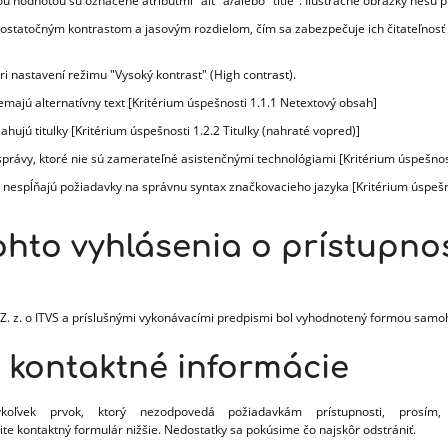
u hodnotou sú označené atribútmi "alt" a/alebo "title". Ilustračné obrázky nesú pr
dostatočným kontrastom a jasovým rozdielom, čím sa zabezpečuje ich čitateľnosť
ri nastavení režimu "Vysoký kontrast" (High contrast).
majú alternatívny text [Kritérium úspešnosti 1.1.1 Netextový obsah]
jú titulky [Kritérium úspešnosti 1.2.2 Titulky (nahraté vopred)]
právy, ktoré nie sú zamerateľné asistenčnými technológiami [Kritérium úspešnost
é nespĺňajú požiadavky na správnu syntax značkovacieho jazyka [Kritérium úspešno
hto vyhlásenia o prístupnos
Z. z. o ITVS a príslušnými vykonávacími predpismi bol vyhodnotený formou samo
 kontaktné informácie
oľvek prvok, ktorý nezodpovedá požiadavkám prístupnosti, prosím,
ite kontaktný formulár nižšie. Nedostatky sa pokúsime čo najskôr odstrániť.