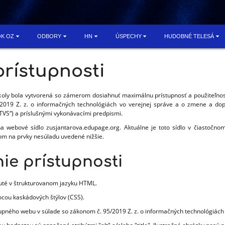
OK OZ
ODBORY
HN
ÚSPECHY
HUDOBNÉ TELESÁ
prístupnosti
oly bola vytvorená so zámerom dosiahnuť maximálnu prístupnosť a použiteľnos
2019 Z. z. o informačných technológiách vo verejnej správe a o zmene a dopl
 ITVS“) a príslušnými vykonávacími predpismi.
na webové sídlo zusjantarova.edupage.org. Aktuálne je toto sídlo v čiastočn
om na prvky nesúladu uvedené nižšie.
nie prístupnosti
uté v štrukturovanom jazyku HTML.
cou kaskádových štýlov (CSS).
stupného webu v súlade
so zákonom č. 95/2019 Z. z. o informačných technológiách 