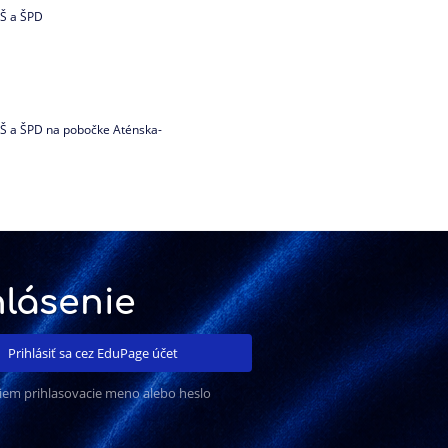
 ZŠ a ŠPD
 ZŠ a ŠPD na pobočke Aténska-
hlásenie
Prihlásiť sa cez EduPage účet
iem prihlasovacie meno alebo heslo