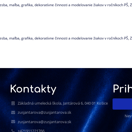
resba, maľba, grafika, dekoratívne činnosti a modelovanie žiakov v ročníkoch PŠ,
resba, maľba, grafika, dekoratívne činnosti a modelovanie žiakov v ročníkoch PŠ,
Kontakty
Pri
Základná umelecká škola, Jantárová 6, 040 01 Košice
zusjantarova@zusjantarova.sk
Nev
zusjantarova@zusjantarova.sk
+421911221766