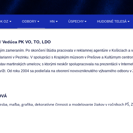
OK OZ
ODBORY
HN
ÚSPECHY
HUDOBNÉ TELESÁ
//
V
edúca PK VO, TO, LDO
ým zameraním. Po skončení štúdia pracovala v reklamnej agentúre v Košiciach a v
. Marianni v Pezinku. V spolupráci s Krajským múzeom v Prešove a Kultúrnym centro
stav martinských umelcov, s ktorými neskôr spolupracovala na prezentácii v Intern
aríži. Od roku 2004 sa podieľala na otvorení novovzniknutého výtvarného odboru v
OVÁ
resba, maľba, grafika, dekoratívne činnosti a modelovanie žiakov v ročníkoch PŠ,