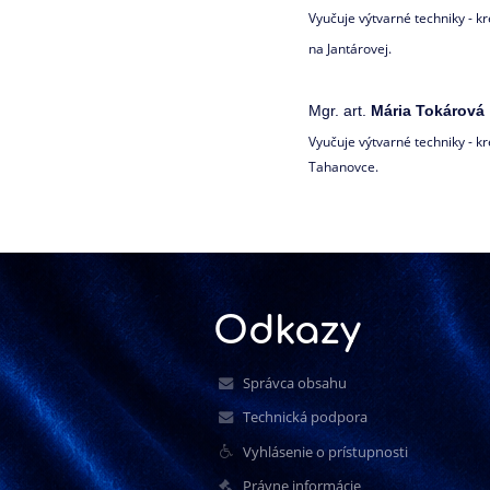
Vyučuje výtvarné techniky - k
na Jantárovej.
Mgr. art.
Mária Tokárová
Vyučuje výtvarné techniky - k
Tahanovce.
Odkazy
Správca obsahu
Technická podpora
Vyhlásenie o prístupnosti
Právne informácie