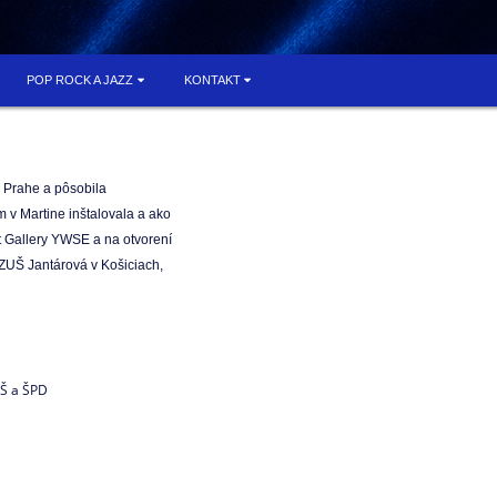
POP ROCK A JAZZ
KONTAKT
 Prahe a pôsobila
m v Martine inštalovala a ako
et Gallery YWSE a na otvorení
 ZUŠ Jantárová v Košiciach,
 ZŠ a ŠPD