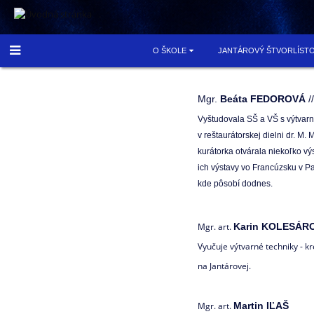
.
O ŠKOLE
JANTÁROVÝ ŠTVORLÍST
Výtvarný
Mgr.
Beáta FEDOROVÁ
/
Vyštudovala SŠ a VŠ s výtvarn
odbor
v reštaurátorskej dielni dr. M
kurátorka otvárala niekoľko vý
ich výstavy vo Francúzsku v P
kde pôsobí dodnes.
Mgr. art.
Karin KOLESÁR
Vyučuje výtvarné techniky - k
na Jantárovej.
Mgr. art.
Martin IĽAŠ