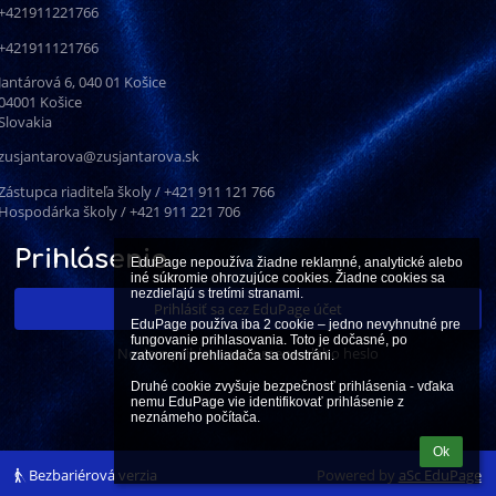
+421911221766
+421911121766
Jantárová 6, 040 01 Košice
04001 Košice
Slovakia
zusjantarova@zusjantarova.sk
Zástupca riaditeľa školy / +421 911 121 766
Hospodárka školy / +421 911 221 706
Prihlásenie
EduPage nepoužíva žiadne reklamné, analytické alebo 
iné súkromie ohrozujúce cookies. Žiadne cookies sa 
nezdieľajú s tretími stranami.

Prihlásiť sa cez EduPage účet
EduPage používa iba 2 cookie – jedno nevyhnutné pre 
fungovanie prihlasovania. Toto je dočasné, po 
Neviem prihlasovacie meno alebo heslo
zatvorení prehliadača sa odstráni.

Druhé cookie zvyšuje bezpečnosť prihlásenia - vďaka 
nemu EduPage vie identifikovať prihlásenie z 
neznámeho počítača.
Ok
Bezbariérová verzia
Powered by
aSc EduPage