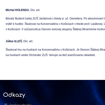
Michal HOLENDA
, Dis. art.
Bývalý študent našej ZUŠ Jantárová z triedy p. uč. Demetera. Po absolvovaní
vrátiť k hudbe. Študoval na Konzervatóriu v Košiciach v triede prof. Lipátovej
v Košiciach. V súčasnosti je členom violovej skupiny Štátnej filharmónie Koši
Július ILLEŠ
, Dis. art.
Študoval hru na husliach na Konzervatóriu v Košiciach. Je členom Štátnej fil
na husliach vedie Orchester ZUŠ. Venuje sa tiež aranžovaniu skladieb.
Odkazy
Správca obsahu