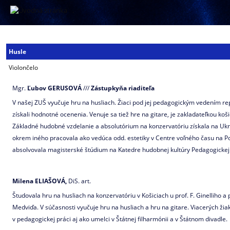
.
Sláčikové
Husle
nástroje
Violončelo
Mgr.
Ľubov
GERUSOVÁ
///
Zástupkyňa riaditeľa
V našej ZUŠ vyučuje hru na husliach. Žiaci pod jej pedagogickým vedením rep
získali hodnotné ocenenia. Venuje sa tiež hre na gitare, je zakladateľkou k
Základné hudobné vzdelanie a absolutórium na konzervatóriu získala na Ukra
okrem iného pracovala ako vedúca odd. estetiky v Centre voľného času na Pop
absolvovala magisterské štúdium na Katedre hudobnej kultúry Pedagogickej 
Milena ELIAŠOVÁ,
DiS. art.
Študovala hru na husliach na konzervatóriu v Košiciach u prof. F. Ginelliho a 
Medviďa. V súčasnosti vyučuje hru na husliach a hru na gitare. Viacerých žia
v pedagogickej práci aj ako umelci v Štátnej filharmónii a v Štátnom divadle.