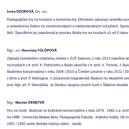
Iveta
DZUROVÁ,
Dis. art.
Pedagogička hry na husliach a komornej hry. Dlhodobo vykazuje výsledky prv
a umiestnenia žiakov na celoslovenských a medzinárodných súťažiach. Spolu
škôl. Špecifikom jej úspešnosti je ponuka štúdia hry na husliach už od 5 rokov 
Mgr. art.
Henrieta FÜLÖPOVÁ
Základy hudobného vzdelania získala v ZUŠ Sabinov, v roku 2013 úspešne a
na husliach v tr. prof. K. Petrócziho a flautu ukončila v tr. prof. A. Trnovej, J.
študentov konzervatória v roku 2009 / 2010 a Čestné uznanie v roku 2012 / 
v Brne u prof. P. Walingera. V súčasnosti magisterské štúdium na Akadémii ume
prof. Mgr. art. P. Strenáčika. Je členkou skupiny prvých huslí v Štátnom divad
Mgr.
Marián DEMETER
Hru na husle študoval na košickom konzervatóriu v roku 1976 - 1982 u p. prof
na UMB - Univerzita Mateja Bela, Pedagogická Fakulta - Katedra hudby. Od r
1991 / 1992 vedie školský ľudový súbor - Jantár.