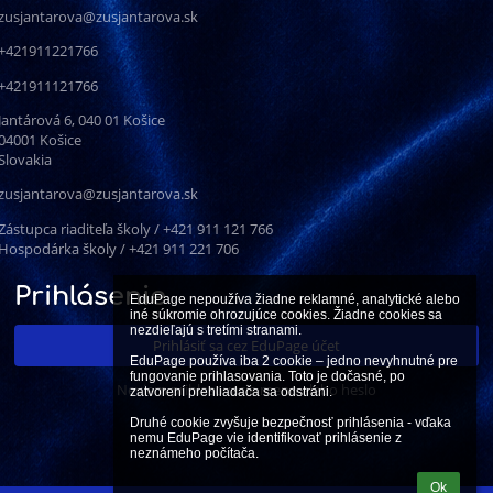
zusjantarova@zusjantarova.sk
+421911221766
+421911121766
Jantárová 6, 040 01 Košice
04001 Košice
Slovakia
zusjantarova@zusjantarova.sk
Zástupca riaditeľa školy / +421 911 121 766
Hospodárka školy / +421 911 221 706
Prihlásenie
EduPage nepoužíva žiadne reklamné, analytické alebo 
iné súkromie ohrozujúce cookies. Žiadne cookies sa 
nezdieľajú s tretími stranami.

Prihlásiť sa cez EduPage účet
EduPage používa iba 2 cookie – jedno nevyhnutné pre 
fungovanie prihlasovania. Toto je dočasné, po 
Neviem prihlasovacie meno alebo heslo
zatvorení prehliadača sa odstráni.

Druhé cookie zvyšuje bezpečnosť prihlásenia - vďaka 
nemu EduPage vie identifikovať prihlásenie z 
neznámeho počítača.
Ok