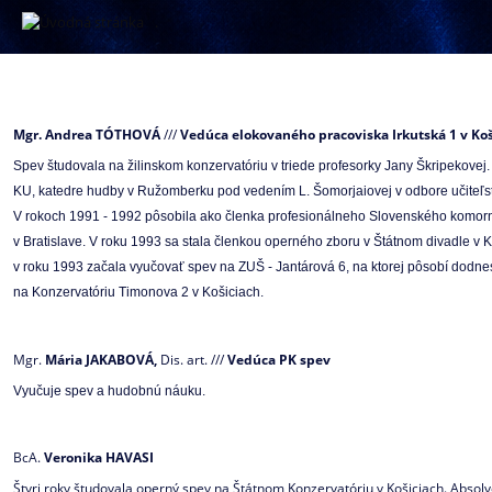
.
Spev
Mgr. Andrea TÓTHOVÁ
///
Vedúca elokovaného pracoviska Irkutská 1 v Koš
Spev študovala na žilinskom konzervatóriu v triede profesorky Jany Škripekove
KU, katedre hudby v Ružomberku pod vedením L. Šomorjaiovej v odbore učiteľ
V rokoch 1991 - 1992 pôsobila ako členka profesionálneho Slovenského komorn
v Bratislave. V roku 1993 sa stala členkou operného zboru v Štátnom divadle v 
v roku 1993 začala vyučovať spev na ZUŠ - Jantárová 6, na ktorej pôsobí dod
na Konzervatóriu Timonova 2 v Košiciach.
Mgr.
Mária JAKABOVÁ,
Dis. art. ///
Vedúca PK spev
Vyučuje spev a hudobnú náuku.
BcA.
Veronika HAVASI
Štyri roky študovala operný spev na Štátnom Konzervatóriu v Košiciach. Absolvo