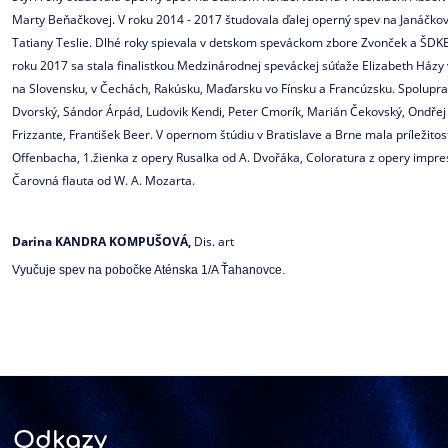
Marty Beňačkovej. V roku 2014 - 2017 študovala ďalej operný spev na Janáčko
Tatiany Teslie. Dlhé roky spievala v detskom speváckom zbore Zvonček a ŠDK
roku 2017 sa stala finalistkou Medzinárodnej speváckej súťaže Elizabeth Ház
na Slovensku, v Čechách, Rakúsku, Maďarsku vo Fínsku a Francúzsku. Spoluprac
Dvorský, Sándor Árpád, Ludovik Kendi, Peter Cmorík, Marián Čekovský, Ondře
Frizzante, František Beer. V opernom štúdiu v Bratislave a Brne mala príležitosť
Offenbacha, 1.žienka z opery Rusalka od A. Dvořáka, Coloratura z opery impres
Čarovná flauta od W. A. Mozarta.
Darina KANDRA KOMPUŠOVÁ,
Dis. art
Vyučuje spev na pobočke Aténska 1/A Ťahanovce.
Odkazy