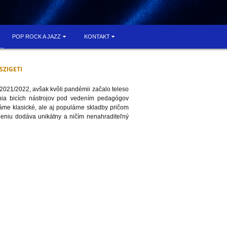
POP ROCK A JAZZ
KONTAKT
 SZIGETI
 2021/2022, avšak kvôli pandémii začalo teleso
enia bicích nástrojov pod vedením pedagógov
áme klasické, ale aj populárne skladby pričom
upeniu dodáva unikátny a ničím nenahraditeľný