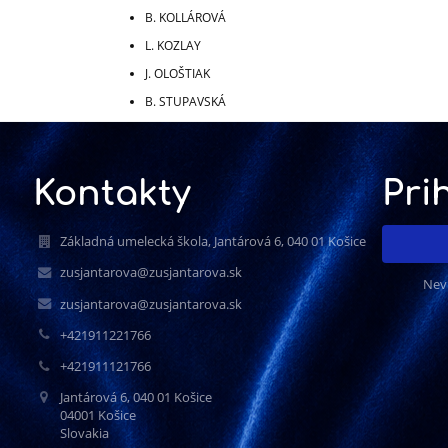
B. KOLLÁROVÁ
L. KOZLAY
J. OLOŠTIAK
B. STUPAVSKÁ
Kontakty
Pri
Základná umelecká škola, Jantárová 6, 040 01 Košice
zusjantarova@zusjantarova.sk
Nev
zusjantarova@zusjantarova.sk
+421911221766
+421911121766
Jantárová 6, 040 01 Košice
04001 Košice
Slovakia