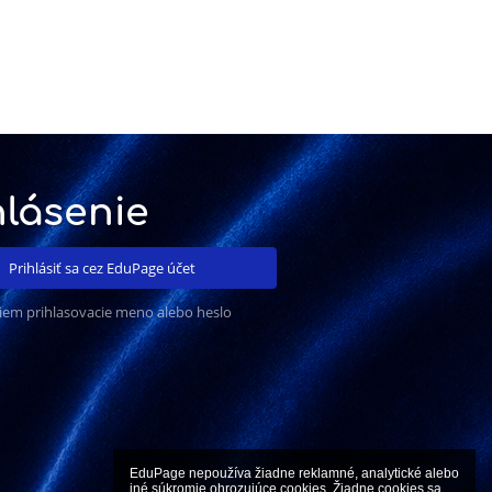
hlásenie
Prihlásiť sa cez EduPage účet
iem prihlasovacie meno alebo heslo
EduPage nepoužíva žiadne reklamné, analytické alebo 
iné súkromie ohrozujúce cookies. Žiadne cookies sa 