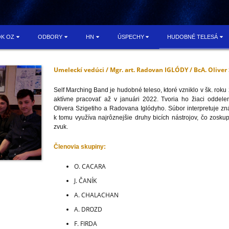
OK OZ
ODBORY
HN
ÚSPECHY
HUDOBNÉ TELESÁ
Umeleckí vedúci / Mgr. art. Radovan IGLÓDY / BcA. Oliver
Self Marching Band je hudobné teleso, ktoré vzniklo v šk. roku
aktívne pracovať až v januári 2022. Tvoria ho žiaci oddel
Olivera Szigetiho a Radovana Iglódyho. Súbor interpretuje zn
k tomu využíva najrôznejšie druhy bicích nástrojov, čo zosk
zvuk.
Členovia skupiny:
O. CACARA
J. ČANÍK
A. CHALACHAN
A. DROZD
F. FIRDA