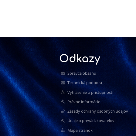
Odkazy
Správca obsahu
Technická podpora
Vyhlásenie o prístupnosti
Právne informácie
Zásady ochrany osobných údajov
Údaje o prevádzkovateľovi
Mapa stránok