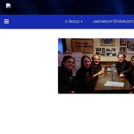
.
O ŠKOLE
JANTÁROVÝ ŠTVORLÍST
Self
Marching
Band