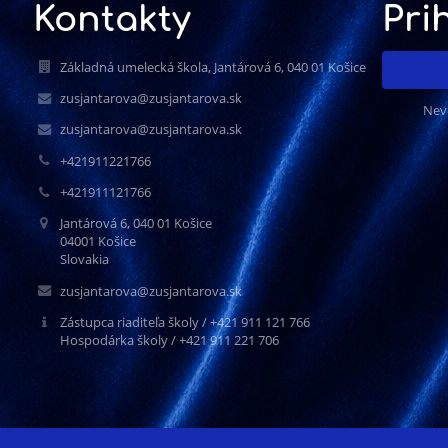
Kontakty
Pri
Základná umelecká škola, Jantárová 6, 040 01 Košice
zusjantarova@zusjantarova.sk
Nev
zusjantarova@zusjantarova.sk
+421911221766
+421911121766
Jantárová 6, 040 01 Košice
04001 Košice
Slovakia
zusjantarova@zusjantarova.sk
Zástupca riaditeľa školy / +421 911 121 766
Hospodárka školy / +421 911 221 706