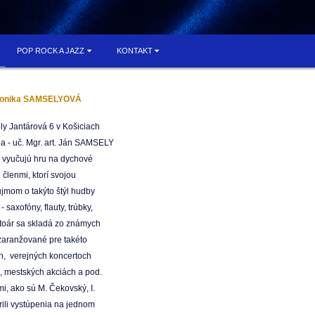
POP ROCK A JAZZ
KONTAKT
. Monika SAMSELYOVÁ
ly Jantárová 6 v Košiciach
ia - uč. Mgr. art. Ján SAMSELY
e vyučujú hru na dychové
 členmi, ktorí svojou
jmom o takýto štýl hudby
 saxofóny, flauty, trúbky,
rtoár sa skladá zo známych
zaranžované pre takéto
ch, verejných koncertoch
h, mestských akciách a pod.
, ako sú M. Čekovský, I.
rili vystúpenia na jednom