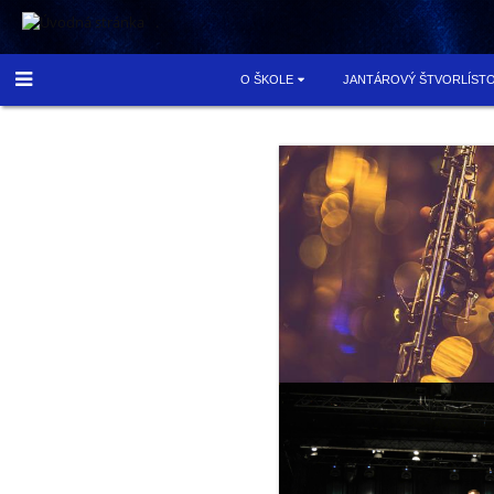
.
O ŠKOLE
JANTÁROVÝ ŠTVORLÍST
Klasik
Band