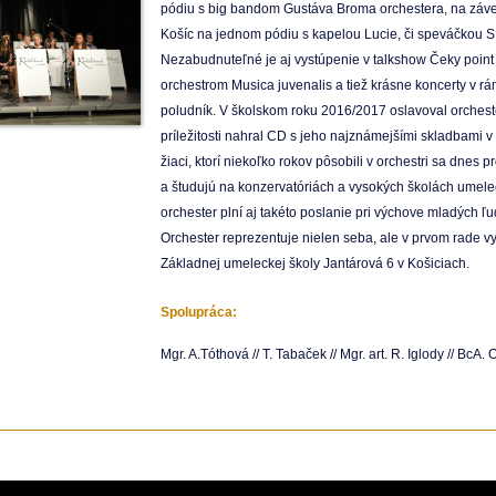
pódiu s big bandom Gustáva Broma orchestera, na záv
Košíc na jednom pódiu s kapelou Lucie, či speváčkou S
Nezabudnuteľné je aj vystúpenie v talkshow Čeky point
orchestrom Musica juvenalis a tiež krásne koncerty v rá
poludník. V školskom roku 2016/2017 oslavoval orchester 
príležitosti nahral CD s jeho najznámejšími skladbami 
žiaci, ktorí niekoľko rokov pôsobili v orchestri sa dnes
a študujú na konzervatóriách a vysokých školách umele
orchester plní aj takéto poslanie pri výchove mladých 
Orchester reprezentuje nielen seba, ale v prvom rade 
Základnej umeleckej školy Jantárová 6 v Košiciach.
Spolupráca:
Mgr. A.Tóthová //
T. Tabaček //
Mgr. art. R. Iglody //
BcA. O