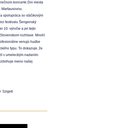
erečnom koncerte Dni mesta
. Martausovou.
 a spolupráca so sláčikovým
mci festivalu Šengenský
10. výročie a pri tejto
v Slovenskom rozhlase. Mnohí
 profesionálne venujú hudbe
ckého typu. To dokazuje, že
ľudí s umeleckým nadaním.
vyzdvihuje meno našej
. Szigeti