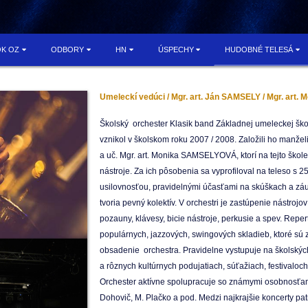
OK OZ
ODBORY
HN
ÚSPECHY
HUDOBNÉ TELESÁ
Umeleckí vedúci /
Mgr. art. Ján SAMSELY / Mgr. art
Školský orchester Klasik band Základnej umeleckej ško
vznikol v školskom roku 2007 / 2008. Založili ho manžel
a uč. Mgr. art. Monika SAMSELYOVÁ, ktorí na tejto škol
nástroje. Za ich pôsobenia sa vyprofiloval na teleso s 25
usilovnosťou, pravidelnými účasťami na skúškach a záu
tvoria pevný kolektív. V orchestri je zastúpenie nástrojov -
pozauny, klávesy, bicie nástroje, perkusie a spev. Repe
populárnych, jazzových, swingových skladieb, ktoré sú 
obsadenie orchestra. Pravidelne vystupuje na školský
a rôznych kultúrnych podujatiach, súťažiach, festivaloc
Orchester aktívne spolupracuje so známymi osobnosťami
Dohovič, M. Plačko a pod.
Medzi najkrajšie koncerty pat