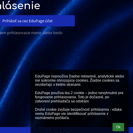
hlásenie
Prihlásiť sa cez EduPage účet
iem prihlasovacie meno alebo heslo
EduPage nepoužíva žiadne reklamné, analytické alebo 
iné súkromie ohrozujúce cookies. Žiadne cookies sa 
nezdieľajú s tretími stranami.

EduPage používa iba 2 cookie – jedno nevyhnutné pre 
fungovanie prihlasovania. Toto je dočasné, po 
zatvorení prehliadača sa odstráni.

Druhé cookie zvyšuje bezpečnosť prihlásenia - vďaka 
nemu EduPage vie identifikovať prihlásenie z 
neznámeho počítača.
Ok